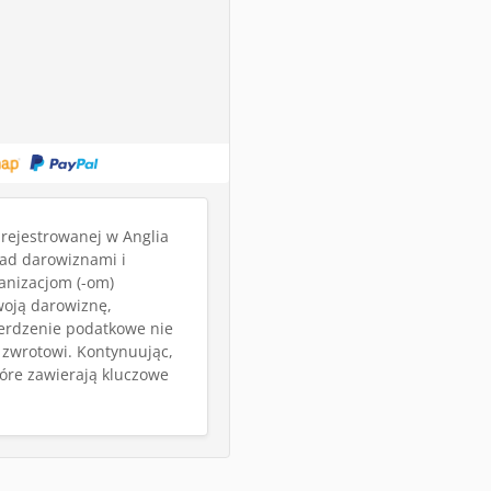
rejestrowanej w Anglia
nad darowiznami i
ganizacjom (-om)
woją darowiznę,
wierdzenie podatkowe nie
 zwrotowi.
Kontynuując,
tóre zawierają kluczowe